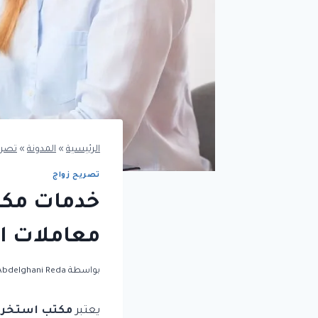
الرئيسية
»
المدونة
»
تصري
تصريح زواج
خدمات مكت
معاملات ال
بواسطة
Abdelghani Reda
يعتبر
مكتب استخراج