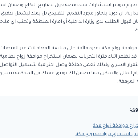
يث نقوم بتوفير استشارات متخصصة حول تصاريح النكاح وضمان است
ادارية. ان دورنا يتجاوز مجرد التقديم التقليدي بل يمتد ليشمل تدقيق
قبول الطلب لدى وزارة الداخلية أو امارة المنطقة وتجنب اي ملاح
موافقة زواج مكة بقدرة فائقة على متابعة المعاملات عبر المنصات
تي قد تظهر اثناء فترة التحريات لضمان استخراج موافقة زواج نظامي
تقرار الاسري ولذلك نعمل كحلقة وصل احترافية لتسهيل التواصل 
زام المالي والسكنى مما يضمن لك توثيق عقدك في المحكمة بيسر وط
 المرهقة.
وى:
اج موافقة زواج مكة
ب استخراج موافقة زواج مكة