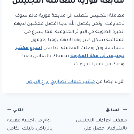
متابعة فورية لمعاملة التجنيس
معاملة التجنيس تتطلب الى متابعة فورية مالم سوف
تاخذ وقت. ونحن بفضل الله لدينا افضل معقبين لديهم
الخبرة الطويلة في الدوائر الحكومية. مما يسرع من
المعاملة بشكل كبير وهذا لانهم يوميا يقومون
بالمراجعة وين وصلت المعاملة. لذا نحن
اسرع مكتب
تجنيس في مكة المكرمة
ننصحك بالتعامل معنا
ودعك من تاخير الاجراءات.
اقراء ايضا عن
مكتب خدمات تصاريح زواج الرياض
تصفّح
السابق
التالي
معقب اجراءات التجنيس
زواج من اجنبية مقيمة
المقالات
بالشرقية: احصل على
بالرياض: دليلك الكامل