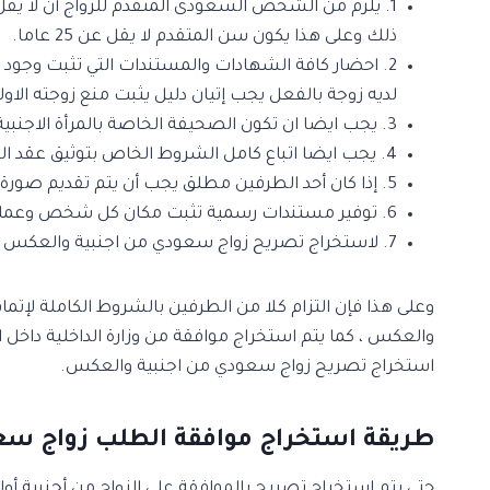
ذلك وعلى هذا يكون سن المتقدم لا يقل عن 25 عاما.
2. احضار كافة الشهادات والمستندات التي تثبت وجود 
لديه زوجة بالفعل يجب إتيان دليل يثبت منع زوجته الاول
3. يجب ايضا ان تكون الصحيفة الخاصة بالمرأة الاجنبية جيدة بدون وقوع عليها اى أحكام سابقة بسبب مخالفات قانونية.
4. يجب ايضا اتباع كامل الشروط الخاص بتوثيق عقد الزواج للمرأة الاجنبية على حسب اذا كانت من دول الخليج أو من بلاد أخرى.
5. إذا كان أحد الطرفين مطلق يجب أن يتم تقديم صورة من عقد الطلاق في ورق استخراج تصريح الزواج.
6. توفير مستندات رسمية تثبت مكان كل شخص وعمله وموثقة من قبل أصحاب العمل للمنشآت الخاصة او الحكومية لكل طرف.
7. لاستخراج تصريح زواج سعودي من اجنبية والعكس يجب أن يكون المتقدم من سكان المملكة.
وعلى هذا فإن التزام كلا من الطرفين بالشروط الكاملة لإت
والعكس ، كما يتم استخراج موافقة من وزارة الداخلية داخل ا
استخراج تصريح زواج سعودي من اجنبية والعكس.
طريقة استخراج موافقة الطلب زواج سع
حتى يتم استخراج تصريح بالموافقة على الزواج من أجنبية أولا