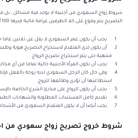
شروط زواج السعودي من أجنبية لا يوجد فيه مشاكل ، بل فقط 
التصريح يتم وقوع على كلا الطرفين غرامة مالية قدرها 100 ألف ريال سعودي ، والشروط مختلفة على حسب إذا كانت الأجنبية مقيمة داخل المملكة أم لا ، ومن الشروط :
يجب أن يكون عمر السعودي لا يقل عن ثلاثين عاما حتى
أن يكون لدى المتقدم لاستخراج التصريح هوية وطنيه س
منتهية حتى يتم استخراج تصريح الزواج.
يجب أن تكون المرأة الأجنبية خالية تماما من أي مخال
وفي حال كان الرجل السعودي لديه زوجة بالفعل فإنه ي
استطاعتها أن تؤدي وظائفها للزوج.
يجب أن يكون الزواج على مبادئ الشرع الخاصة بالإس
تقديم كامل المستندات المطلوبة والشهادات الطبيبة ال
يجب أيضا أن لا يكون المتقدم السعودى من الأشخاص ذو
شروط خروج تصريح زواج سعودي من اجنبي