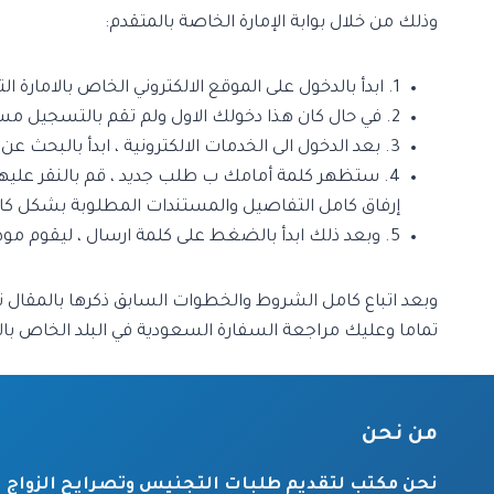
وذلك من خلال بوابة الإمارة الخاصة بالمتقدم:
1. ابدأ بالدخول على الموقع الالكتروني الخاص بالامارة التي تسكن بها ، ثم قم بالبحث على كلمة الخدمات الالكترونية الموجودة داخل قائمة على يسار الصفحة.
2. في حال كان هذا دخولك الاول ولم تقم بالتسجيل مسبقا على الموقع ، ابدأ بالتسجيل كمستخدم جديد على الموقع أولا لبدأ إتمام باقي الخطوات.
3. بعد الدخول الى الخدمات الالكترونية ، ابدأ بالبحث عن خدمة زواج السعودي من أجنبية غير سعودية ، ثم اضغط عليها.
4. ستظهر كلمة أمامك ب طلب جديد ، قم بالنقر عليها
إرفاق كامل التفاصيل والمستندات المطلوبة بشكل كام
5. وبعد ذلك ابدأ بالضغط على كلمة ارسال ، ليقوم موظفي الامارة بالبدأ باعطائك رقم الطلب الخاص بك وارسال لك الرد.
وبعد اتباع كامل الشروط والخطوات السابق ذكرها بالمقال
تماما وعليك مراجعة السفارة السعودية في البلد الخاص بالا
من نحن
نحن مكتب لتقديم طلبات التجنيس وتصرايح الزواج