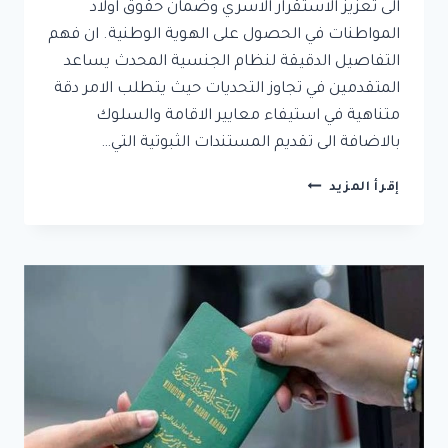
الى تعزيز الاستقرار الاسري وضمان حقوق اولاد
المواطنات في الحصول على الهوية الوطنية. ان فهم
التفاصيل الدقيقة لنظام الجنسية المحدث يساعد
المتقدمين في تجاوز التحديات حيث يتطلب الامر دقة
متناهية في استيفاء معايير الاقامة والسلوك
بالاضافة الى تقديم المستندات الثبوتية التي…
تجنيس
إقرأ المزيد
أبناء
السعوديات
:
دليل
شامل
للإجراءات
والشروط
القانونية
وتجاوز
التحديات
وتحقيق
الجنسية