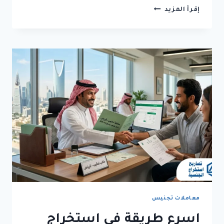
معقب
إقرأ المزيد
اجراءات
التجنيس
بالشرقية:
احصل
على
خدمة
تجنيس
تستحق
الثقة
معاملات تجنيس
اسرع طريقة في استخراج