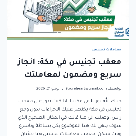
معاملات تجنيس
معقب تجنيس في مكة: انجاز
سريع ومضمون لمعاملتك
بواسطة
9pureheart@gmail.com
يونيو 21, 2026
حياك الله نورتنا في مكتبنا. اذا كنت تدور على معقب
تجنيس في مكة يختصر عليك الاجراءات بدون وجع
راس. وصلت الى هنا فانك في المكان الصحيح الذي
سوف ينهي لك هذا الموضوع بكل بساطة وباسرع
وقت ممكن. معقب معاملات تجنيس هنا عشان